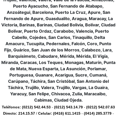
Puerto Ayacucho, San Fernando de Atabapo,
Anzoátegui, Barcelona, Puerto La Cruz, Apure, San
Fernando de Apure, Guasdualito, Aragua, Maracay, La
Victoria, Barinas, Barinas, Ciudad Bolivia, Bolívar, Ciudad
Bolívar, Puerto Ordaz, Carabobo, Valencia, Puerto
Cabello, Cojedes, San Carlos, Tinaquillo, Delta
Amacuro, Tucupita, Pedernales, Falcón, Coro, Punto
Fijo, Guárico, San Juan de los Morros, Calabozo, Lara,
Barquisimeto, Cabudare, Mérida, Mérida, El Vigía,
Miranda, Caracas, Los Teques, Monagas, Maturín, Punta
de Mata, Nueva Esparta, La Asunción, Porlamar,
Portuguesa, Guanare, Acarigua, Sucre, Cumaná,
Carúpano, Táchira, San Cristóbal, San Antonio del
Táchira, Trujillo, Valera, Trujillo, Vargas, La Guaira,
Yaracuy, San Felipe, Chivacoa, Zulia, Maracaibo,
Cabimas, Ciudad Ojeda.
Teléfonos:
(0212) 542.44.53
-
(0212) 543.14.79
-
(0212) 542.07.63
Directo:
214.15.57
/
Celular:
(0416) 611.1415
-
(0414) 285.3779
-