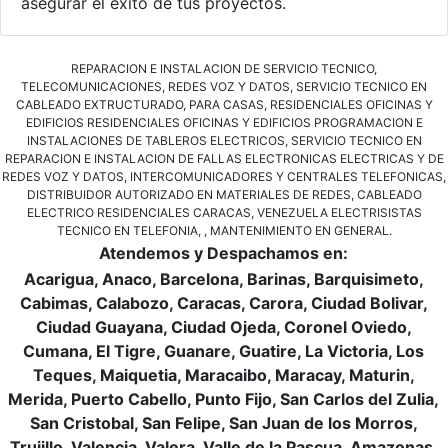
asegurar el éxito de tus proyectos.
REPARACION E INSTALACION DE SERVICIO TECNICO,
TELECOMUNICACIONES, REDES VOZ Y DATOS, SERVICIO TECNICO EN
CABLEADO EXTRUCTURADO, PARA CASAS, RESIDENCIALES OFICINAS Y
EDIFICIOS RESIDENCIALES OFICINAS Y EDIFICIOS PROGRAMACION E
INSTALACIONES DE TABLEROS ELECTRICOS, SERVICIO TECNICO EN
REPARACION E INSTALACION DE FALLAS ELECTRONICAS ELECTRICAS Y DE
REDES VOZ Y DATOS, INTERCOMUNICADORES Y CENTRALES TELEFONICAS,
DISTRIBUIDOR AUTORIZADO EN MATERIALES DE REDES, CABLEADO
ELECTRICO RESIDENCIALES CARACAS, VENEZUELA ELECTRISISTAS
TECNICO EN TELEFONIA, , MANTENIMIENTO EN GENERAL.
Atendemos y Despachamos en:
Acarigua, Anaco, Barcelona, Barinas, Barquisimeto,
Cabimas, Calabozo, Caracas, Carora, Ciudad Bolivar,
Ciudad Guayana, Ciudad Ojeda, Coronel Oviedo,
Cumana, El Tigre, Guanare, Guatire, La Victoria, Los
Teques, Maiquetia, Maracaibo, Maracay, Maturin,
Merida, Puerto Cabello, Punto Fijo, San Carlos del Zulia,
San Cristobal, San Felipe, San Juan de los Morros,
Trujillo, Valencia, Valera, Valle de la Pascua, Amazonas,