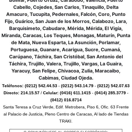
Cabello, Cojedes, San Carlos, Tinaquillo, Delta
Amacuro, Tucupita, Pedernales, Falcón, Coro, Punto
Fijo, Guárico, San Juan de los Morros, Calabozo, Lara,
Barquisimeto, Cabudare, Mérida, Mérida, El Vigía,
Miranda, Caracas, Los Teques, Monagas, Maturín, Punta
de Mata, Nueva Esparta, La Asunción, Porlamar,
Portuguesa, Guanare, Acarigua, Sucre, Cumaná,
Carúpano, Táchira, San Cristóbal, San Antonio del
Táchira, Trujillo, Valera, Trujillo, Vargas, La Guaira,
Yaracuy, San Felipe, Chivacoa, Zulia, Maracaibo,
Cabimas, Ciudad Ojeda.
Teléfonos:
(0212) 542.44.53
-
(0212) 543.14.79
-
(0212) 542.07.63
Directo:
214.15.57
/
Celular:
(0416) 611.1415
-
(0414) 285.3779
-
(0412) 016.8714
Santa Teresa a Cruz Verde, Edif. Metrobera, Piso 6, Ofic. 63 Frente
al Palacio de Justicia, Pleno Centro de Caracas, Al lado de Tiendas
TRAKI.