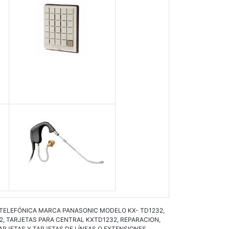
L TELEFÓNICA MARCA PANASONIC MODELO KX- TD1232,
2, TARJETAS PARA CENTRAL KXTD1232, REPARACION,
RJETAS Y TARJETAS DE LÍNEAS O EXTENSIONES,