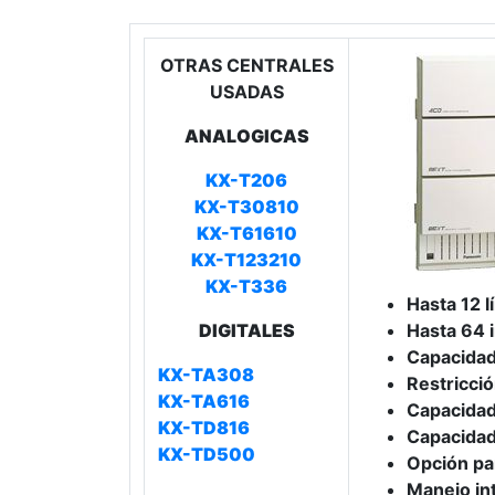
OTRAS CENTRALES
USADAS
ANALOGICAS
KX-T206
KX-T30810
KX-T61610
KX-T123210
KX-T336
Hasta 12 l
DIGITALES
Hasta 64 
Capacidad
KX-TA308
Restricci
KX-TA616
Capacidad
KX-TD816
Capacidad
KX-TD500
Opción pa
Manejo in