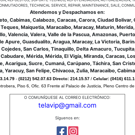
CONMUTADORES, TECHNICAL SERVICE, REPAIR, MAINTENANCE, SALE, CONM
Atendemos y Despachamos en:
eto, Cabimas, Calabozo, Caracas, Carora, Ciudad Bolivar
 Teques, Maiquetia, Maracaibo, Maracay, Maturin, Merida, 
jillo, Valencia, Valera, Valle de la Pascua, Amazonas, Pu
Apure, Guasdualito, Aragua, Maracay, La Victoria, Barinas
Cojedes, San Carlos, Tinaquillo, Delta Amacuro, Tucupita,
 Cabudare, Mérida, Mérida, El Vigía, Miranda, Caracas, 
 Acarigua, Sucre, Cumaná, Carúpano, Táchira, San Cristóbal,
a, Yaracuy, San Felipe, Chivacoa, Zulia, Maracaibo, Cabim
43.14.79
-
(0212) 542.07.63
Directo:
214.15.57
/
Celular:
(0416) 611.
trobera, Piso 6, Ofic. 63 Frente al Palacio de Justicia, Pleno Centro d
O COMUNÍQUESE AL CORREO ELECTRÓNICO:
telavip@gmail.com
Síguenos en: